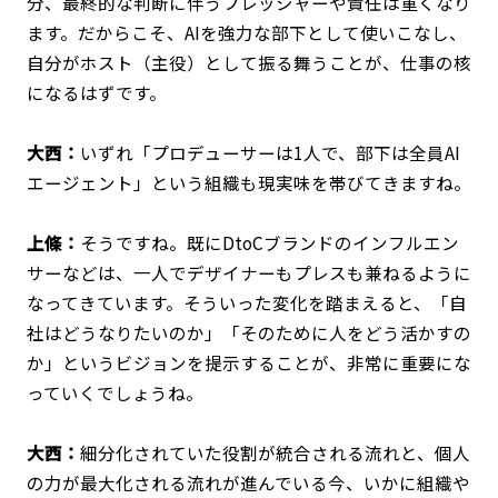
分、最終的な判断に伴うプレッシャーや責任は重くなり
ます。だからこそ、AIを強力な部下として使いこなし、
自分がホスト（主役）として振る舞うことが、仕事の核
になるはずです。
大西：
いずれ「プロデューサーは1人で、部下は全員AI
エージェント」という組織も現実味を帯びてきますね。
上條：
そうですね。既にDtoCブランドのインフルエン
サーなどは、一人でデザイナーもプレスも兼ねるように
なってきています。そういった変化を踏まえると、「自
社はどうなりたいのか」「そのために人をどう活かすの
か」というビジョンを提示することが、非常に重要にな
っていくでしょうね。
大西：
細分化されていた役割が統合される流れと、個人
の力が最大化される流れが進んでいる今、いかに組織や