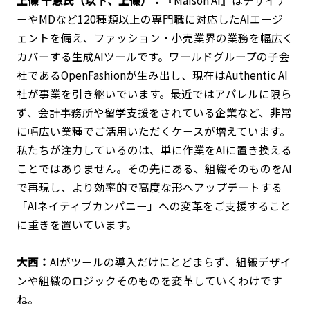
上條 千恵氏（以下、上條）：
『Maison AI』はデザイナ
ーやMDなど120種類以上の専門職に対応したAIエージ
ェントを備え、ファッション・小売業界の業務を幅広く
カバーする生成AIツールです。ワールドグループの子会
社であるOpenFashionが生み出し、現在はAuthentic AI
社が事業を引き継いでいます。最近ではアパレルに限ら
ず、会計事務所や留学支援をされている企業など、非常
に幅広い業種でご活用いただくケースが増えています。
私たちが注力しているのは、単に作業をAIに置き換える
ことではありません。その先にある、組織そのものをAI
で再現し、より効率的で高度な形へアップデートする
「AIネイティブカンパニー」への変革をご支援すること
に重きを置いています。
大西：
AIがツールの導入だけにとどまらず、組織デザイ
ンや組織のロジックそのものを変革していくわけです
ね。