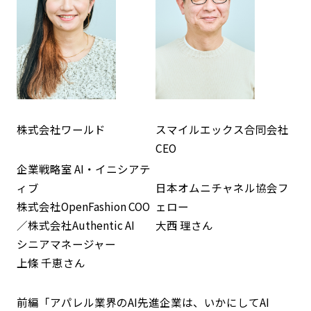
株式会社ワールド
スマイルエックス合同会社
CEO
企業戦略室 AI・イニシアテ
ィブ
日本オムニチャネル協会フ
株式会社OpenFashion COO
ェロー
／株式会社Authentic AI
大西 理さん
シニアマネージャー
上條 千恵さん
前編「アパレル業界のAI先進企業は、いかにしてAI