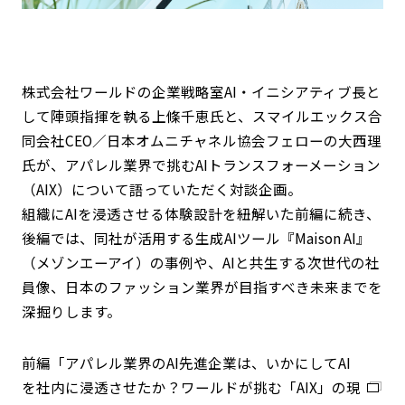
株式会社ワールドの企業戦略室AI・イニシアティブ長と
して陣頭指揮を執る上條千恵氏と、スマイルエックス合
同会社CEO／日本オムニチャネル協会フェローの大西理
氏が、アパレル業界で挑むAIトランスフォーメーション
（AIX）について語っていただく対談企画。
組織にAIを浸透させる体験設計を紐解いた前編に続き、
後編では、同社が活用する生成AIツール『Maison AI』
（メゾンエーアイ）の事例や、AIと共生する次世代の社
員像、日本のファッション業界が目指すべき未来までを
深掘りします。
前編「アパレル業界のAI先進企業は、いかにしてAI
を社内に浸透させたか？ワールドが挑む「AIX」の現