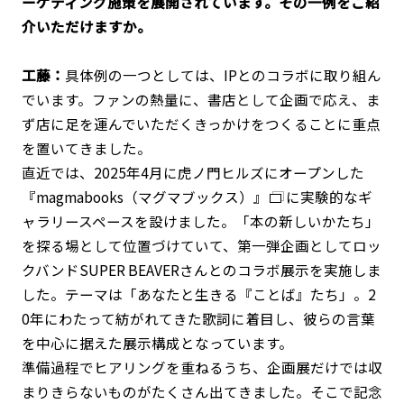
ーケティング施策を展開されています。その一例をご紹
介いただけますか。
工藤：
具体例の一つとしては、IPとのコラボに取り組ん
でいます。ファンの熱量に、書店として企画で応え、ま
ず店に足を運んでいただくきっかけをつくることに重点
を置いてきました。
直近では、2025年4月に虎ノ門ヒルズにオープンした
『magmabooks（マグマブックス）』
に実験的なギ
ャラリースペースを設けました。「本の新しいかたち」
を探る場として位置づけていて、第一弾企画としてロッ
クバンドSUPER BEAVERさんとのコラボ展示を実施しま
した。テーマは「あなたと生きる『ことば』たち」。2
0年にわたって紡がれてきた歌詞に着目し、彼らの言葉
を中心に据えた展示構成となっています。
準備過程でヒアリングを重ねるうち、企画展だけでは収
まりきらないものがたくさん出てきました。そこで記念